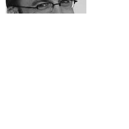
Sylvain Kahn (Sciences Po) :
Proposons à la Tunisie
d'adhérer à l'UE
02/03/2011 - Il s'agit de conforter
l'Etat de droit naissant, le
dynamisme de la population et une
économie sociale de marché libérée
du népotisme, de la corruption et
des monopoles prédateurs. Un
engagement généreux, audacieux,